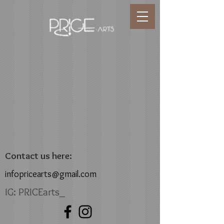
Contact us here:
infopricearts@gmail.com
IG: PRICEarts_